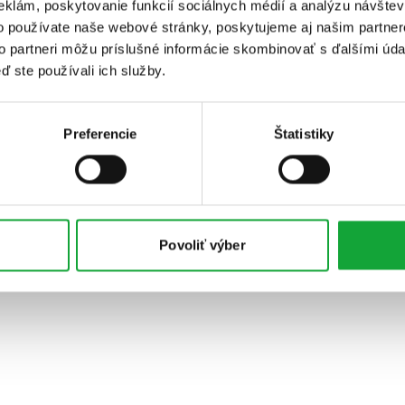
eklám, poskytovanie funkcií sociálnych médií a analýzu návšte
o používate naše webové stránky, poskytujeme aj našim partner
to partneri môžu príslušné informácie skombinovať s ďalšími údaj
ď ste používali ich služby.
Preferencie
Štatistiky
Povoliť výber