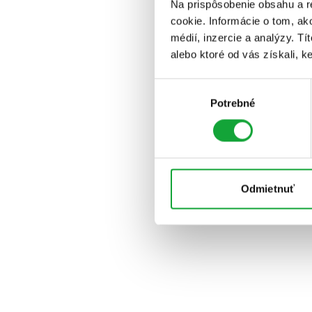
Na prispôsobenie obsahu a r
cookie. Informácie o tom, ak
médií, inzercie a analýzy. Tí
alebo ktoré od vás získali, ke
Výber
Potrebné
súhlasu
Odmietnuť