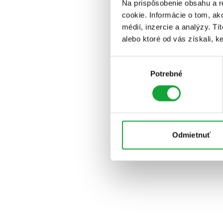
Na prispôsobenie obsahu a r
cookie. Informácie o tom, ak
médií, inzercie a analýzy. Tí
alebo ktoré od vás získali, ke
Výber
Potrebné
súhlasu
Odmietnuť