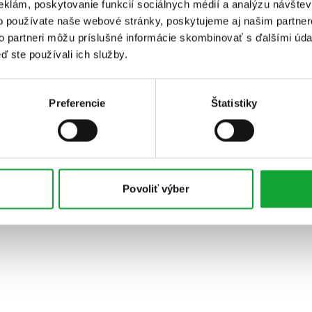
eklám, poskytovanie funkcií sociálnych médií a analýzu návšte
o používate naše webové stránky, poskytujeme aj našim partner
to partneri môžu príslušné informácie skombinovať s ďalšími údaj
ď ste používali ich služby.
Preferencie
Štatistiky
Povoliť výber