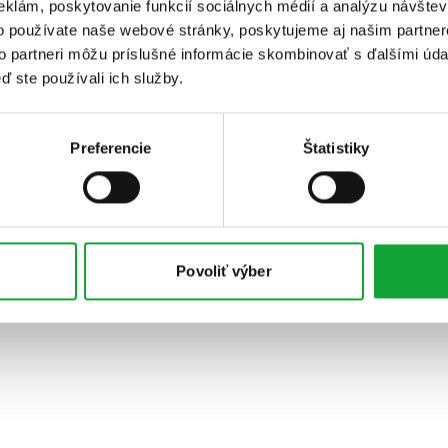
eklám, poskytovanie funkcií sociálnych médií a analýzu návšte
o používate naše webové stránky, poskytujeme aj našim partner
to partneri môžu príslušné informácie skombinovať s ďalšími údaj
ď ste používali ich služby.
Preferencie
Štatistiky
Povoliť výber