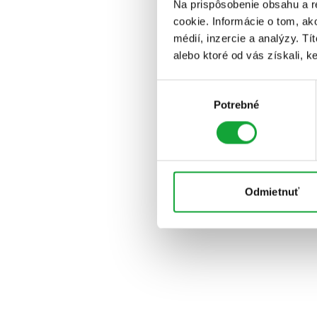
Na prispôsobenie obsahu a r
cookie. Informácie o tom, ak
médií, inzercie a analýzy. Tí
alebo ktoré od vás získali, ke
Výber
Potrebné
súhlasu
Odmietnuť