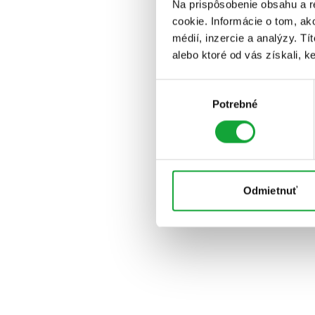
Na prispôsobenie obsahu a r
cookie. Informácie o tom, ak
médií, inzercie a analýzy. Tí
alebo ktoré od vás získali, ke
Výber
Potrebné
súhlasu
Odmietnuť