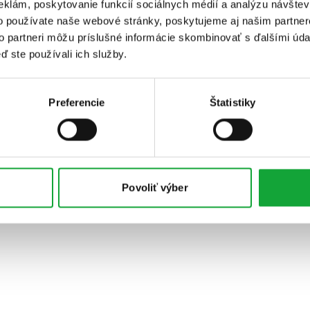
eklám, poskytovanie funkcií sociálnych médií a analýzu návšte
o používate naše webové stránky, poskytujeme aj našim partner
to partneri môžu príslušné informácie skombinovať s ďalšími údaj
ď ste používali ich služby.
Preferencie
Štatistiky
Povoliť výber