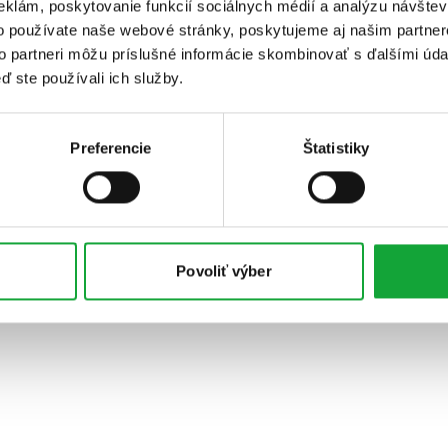
eklám, poskytovanie funkcií sociálnych médií a analýzu návšte
o používate naše webové stránky, poskytujeme aj našim partner
to partneri môžu príslušné informácie skombinovať s ďalšími údaj
ď ste používali ich služby.
Preferencie
Štatistiky
Povoliť výber