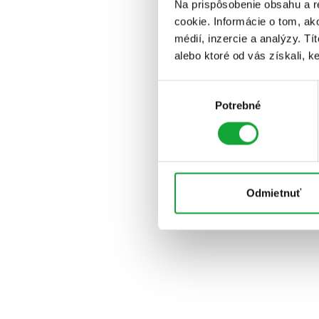
Na prispôsobenie obsahu a r
cookie. Informácie o tom, ak
médií, inzercie a analýzy. Tí
alebo ktoré od vás získali, ke
Výber
Potrebné
súhlasu
Odmietnuť