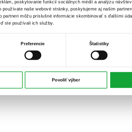
eklám, poskytovanie funkcií sociálnych médií a analýzu návšte
o používate naše webové stránky, poskytujeme aj našim partner
to partneri môžu príslušné informácie skombinovať s ďalšími údaj
ď ste používali ich služby.
Preferencie
Štatistiky
Povoliť výber