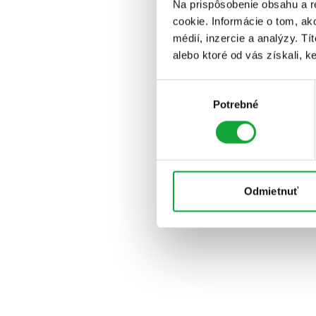
Na prispôsobenie obsahu a r
cookie. Informácie o tom, ak
médií, inzercie a analýzy. Tí
alebo ktoré od vás získali, ke
Výber
Potrebné
súhlasu
Odmietnuť