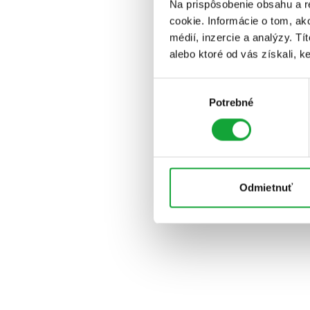
Na prispôsobenie obsahu a r
cookie. Informácie o tom, ak
médií, inzercie a analýzy. Tí
alebo ktoré od vás získali, ke
Výber
Potrebné
súhlasu
Odmietnuť