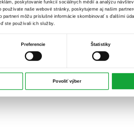
eklám, poskytovanie funkcií sociálnych médií a analýzu návšte
o používate naše webové stránky, poskytujeme aj našim partner
to partneri môžu príslušné informácie skombinovať s ďalšími údaj
ď ste používali ich služby.
Preferencie
Štatistiky
Povoliť výber