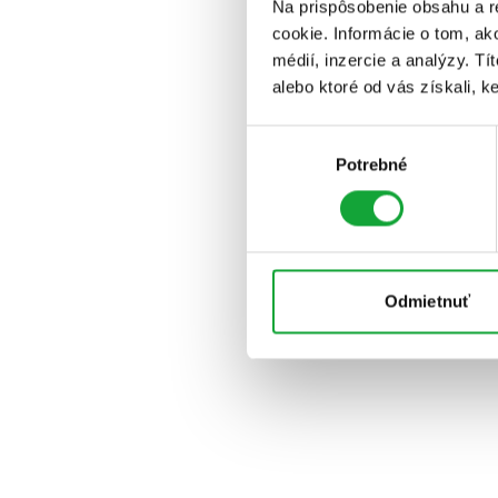
Na prispôsobenie obsahu a r
cookie. Informácie o tom, ak
médií, inzercie a analýzy. Tí
alebo ktoré od vás získali, ke
Výber
Potrebné
súhlasu
Odmietnuť