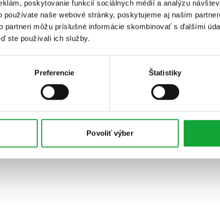
eklám, poskytovanie funkcií sociálnych médií a analýzu návšte
o používate naše webové stránky, poskytujeme aj našim partner
to partneri môžu príslušné informácie skombinovať s ďalšími údaj
ď ste používali ich služby.
Preferencie
Štatistiky
Povoliť výber