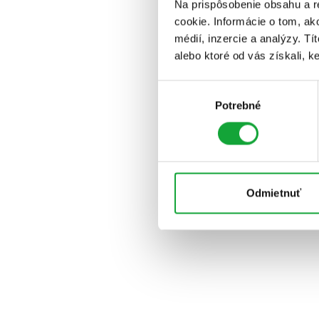
Na prispôsobenie obsahu a r
cookie. Informácie o tom, ak
médií, inzercie a analýzy. Tí
alebo ktoré od vás získali, ke
Výber
Potrebné
súhlasu
Odmietnuť