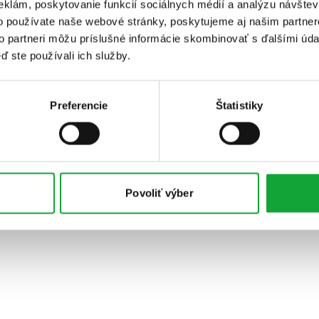
eklám, poskytovanie funkcií sociálnych médií a analýzu návšte
o používate naše webové stránky, poskytujeme aj našim partner
to partneri môžu príslušné informácie skombinovať s ďalšími údaj
ď ste používali ich služby.
Preferencie
Štatistiky
Povoliť výber