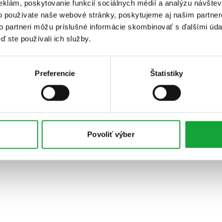
eklám, poskytovanie funkcií sociálnych médií a analýzu návšte
o používate naše webové stránky, poskytujeme aj našim partner
to partneri môžu príslušné informácie skombinovať s ďalšími údaj
ď ste používali ich služby.
Preferencie
Štatistiky
Povoliť výber