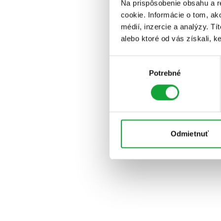
Na prispôsobenie obsahu a r
cookie. Informácie o tom, ak
médií, inzercie a analýzy. Tí
alebo ktoré od vás získali, ke
Výber
Potrebné
súhlasu
Odmietnuť