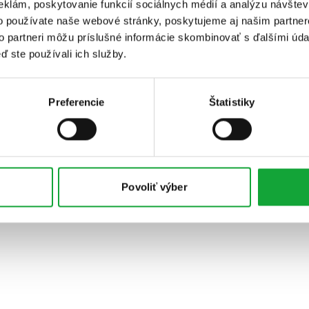
eklám, poskytovanie funkcií sociálnych médií a analýzu návšte
o používate naše webové stránky, poskytujeme aj našim partner
to partneri môžu príslušné informácie skombinovať s ďalšími údaj
ď ste používali ich služby.
Preferencie
Štatistiky
Povoliť výber