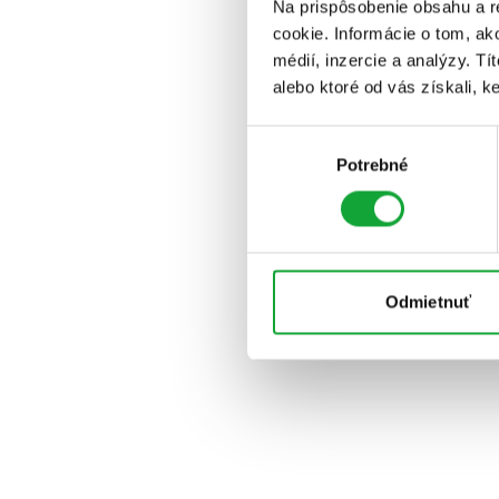
Na prispôsobenie obsahu a r
cookie. Informácie o tom, ak
médií, inzercie a analýzy. Tí
alebo ktoré od vás získali, ke
Výber
Potrebné
súhlasu
Odmietnuť