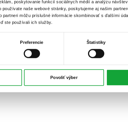
eklám, poskytovanie funkcií sociálnych médií a analýzu návšte
o používate naše webové stránky, poskytujeme aj našim partner
to partneri môžu príslušné informácie skombinovať s ďalšími údaj
ď ste používali ich služby.
Preferencie
Štatistiky
Povoliť výber