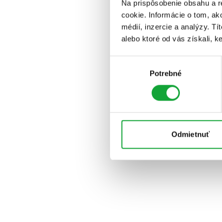
Na prispôsobenie obsahu a r
cookie. Informácie o tom, ak
médií, inzercie a analýzy. Tí
alebo ktoré od vás získali, ke
Výber
Potrebné
súhlasu
Odmietnuť