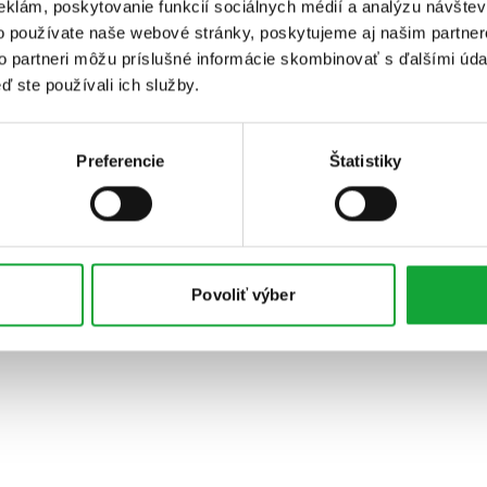
eklám, poskytovanie funkcií sociálnych médií a analýzu návšte
o používate naše webové stránky, poskytujeme aj našim partner
to partneri môžu príslušné informácie skombinovať s ďalšími údaj
ď ste používali ich služby.
Preferencie
Štatistiky
Povoliť výber