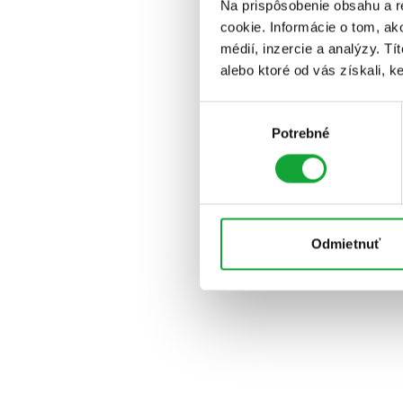
Na prispôsobenie obsahu a r
cookie. Informácie o tom, ak
médií, inzercie a analýzy. Tí
alebo ktoré od vás získali, ke
Výber
Potrebné
súhlasu
Odmietnuť