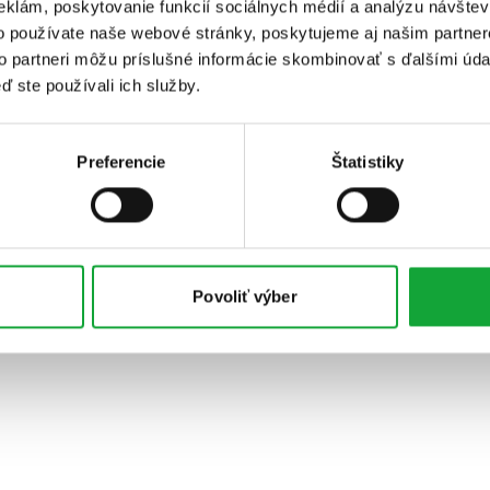
eklám, poskytovanie funkcií sociálnych médií a analýzu návšte
o používate naše webové stránky, poskytujeme aj našim partner
to partneri môžu príslušné informácie skombinovať s ďalšími údaj
ď ste používali ich služby.
Preferencie
Štatistiky
Povoliť výber