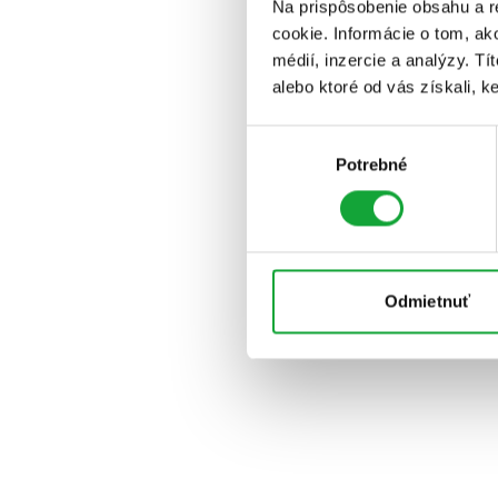
Na prispôsobenie obsahu a r
cookie. Informácie o tom, ak
médií, inzercie a analýzy. Tí
alebo ktoré od vás získali, ke
Výber
Potrebné
súhlasu
Odmietnuť