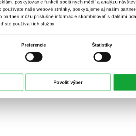
eklám, poskytovanie funkcií sociálnych médií a analýzu návšte
o používate naše webové stránky, poskytujeme aj našim partner
to partneri môžu príslušné informácie skombinovať s ďalšími údaj
ď ste používali ich služby.
Preferencie
Štatistiky
Povoliť výber