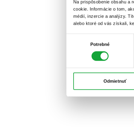
Na prispôsobenie obsahu a r
cookie. Informácie o tom, ak
médií, inzercie a analýzy. Tí
alebo ktoré od vás získali, ke
Výber
Potrebné
súhlasu
Odmietnuť