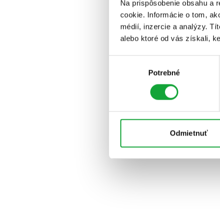
Na prispôsobenie obsahu a r
cookie. Informácie o tom, ak
médií, inzercie a analýzy. Tí
alebo ktoré od vás získali, ke
Výber
Potrebné
súhlasu
Odmietnuť