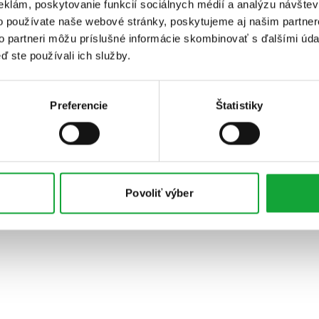
eklám, poskytovanie funkcií sociálnych médií a analýzu návšte
o používate naše webové stránky, poskytujeme aj našim partner
to partneri môžu príslušné informácie skombinovať s ďalšími údaj
ď ste používali ich služby.
Preferencie
Štatistiky
Povoliť výber