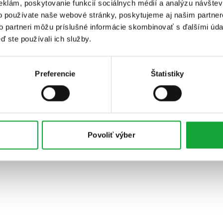
eklám, poskytovanie funkcií sociálnych médií a analýzu návšte
o používate naše webové stránky, poskytujeme aj našim partner
to partneri môžu príslušné informácie skombinovať s ďalšími údaj
ď ste používali ich služby.
Preferencie
Štatistiky
Povoliť výber