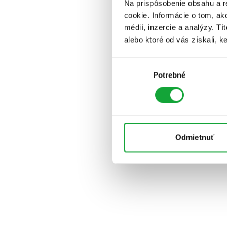
Na prispôsobenie obsahu a r
cookie. Informácie o tom, ak
médií, inzercie a analýzy. Tí
alebo ktoré od vás získali, ke
Výber
Potrebné
súhlasu
Odmietnuť