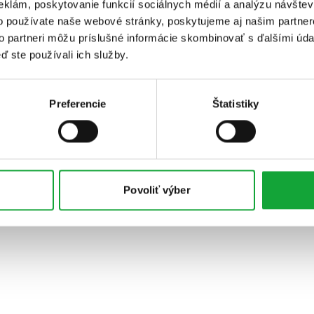
eklám, poskytovanie funkcií sociálnych médií a analýzu návšte
o používate naše webové stránky, poskytujeme aj našim partner
to partneri môžu príslušné informácie skombinovať s ďalšími údaj
ď ste používali ich služby.
Preferencie
Štatistiky
Povoliť výber