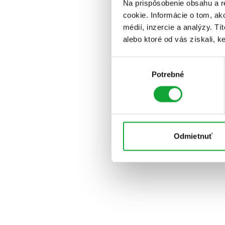
Na prispôsobenie obsahu a r
cookie. Informácie o tom, ak
médií, inzercie a analýzy. Tí
alebo ktoré od vás získali, ke
Výber
Potrebné
súhlasu
Odmietnuť