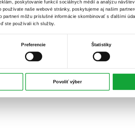
eklám, poskytovanie funkcií sociálnych médií a analýzu návšte
o používate naše webové stránky, poskytujeme aj našim partner
to partneri môžu príslušné informácie skombinovať s ďalšími údaj
ď ste používali ich služby.
Preferencie
Štatistiky
Povoliť výber