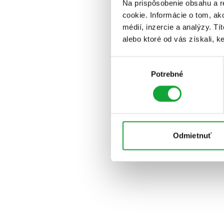
Na prispôsobenie obsahu a r
cookie. Informácie o tom, ak
médií, inzercie a analýzy. Tí
alebo ktoré od vás získali, ke
Výber
Potrebné
súhlasu
Odmietnuť