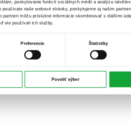
eklám, poskytovanie funkcií sociálnych médií a analýzu návšte
o používate naše webové stránky, poskytujeme aj našim partner
to partneri môžu príslušné informácie skombinovať s ďalšími údaj
ď ste používali ich služby.
Preferencie
Štatistiky
Povoliť výber