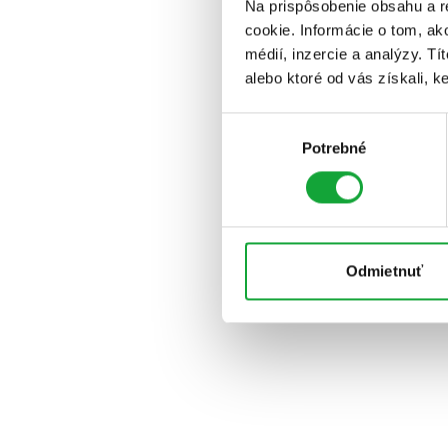
Na prispôsobenie obsahu a r
cookie. Informácie o tom, ak
médií, inzercie a analýzy. Tí
alebo ktoré od vás získali, ke
Výber
Potrebné
súhlasu
Odmietnuť