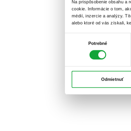
Na prispôsobenie obsahu a r
cookie. Informácie o tom, ak
médií, inzercie a analýzy. Tí
alebo ktoré od vás získali, ke
Výber
Potrebné
súhlasu
Odmietnuť