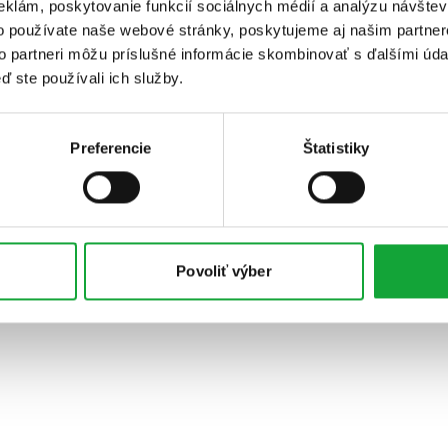
eklám, poskytovanie funkcií sociálnych médií a analýzu návšte
o používate naše webové stránky, poskytujeme aj našim partner
to partneri môžu príslušné informácie skombinovať s ďalšími údaj
ď ste používali ich služby.
Preferencie
Štatistiky
Povoliť výber