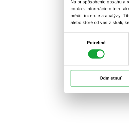
Na prispôsobenie obsahu a r
cookie. Informácie o tom, ak
médií, inzercie a analýzy. Tí
alebo ktoré od vás získali, ke
Výber
Potrebné
súhlasu
Odmietnuť