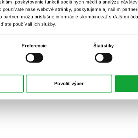
eklám, poskytovanie funkcií sociálnych médií a analýzu návšte
o používate naše webové stránky, poskytujeme aj našim partner
to partneri môžu príslušné informácie skombinovať s ďalšími údaj
ď ste používali ich služby.
Preferencie
Štatistiky
Povoliť výber