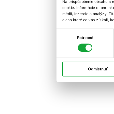
Na prispôsobenie obsahu a r
cookie. Informácie o tom, ak
médií, inzercie a analýzy. Tí
alebo ktoré od vás získali, ke
Výber
Potrebné
súhlasu
Odmietnuť