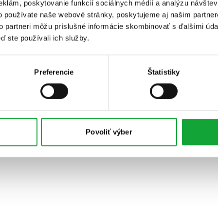
eklám, poskytovanie funkcií sociálnych médií a analýzu návšte
o používate naše webové stránky, poskytujeme aj našim partner
to partneri môžu príslušné informácie skombinovať s ďalšími údaj
ď ste používali ich služby.
Preferencie
Štatistiky
Povoliť výber