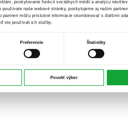
eklám, poskytovanie funkcií sociálnych médií a analýzu návšte
o používate naše webové stránky, poskytujeme aj našim partner
to partneri môžu príslušné informácie skombinovať s ďalšími údaj
ď ste používali ich služby.
Preferencie
Štatistiky
Povoliť výber