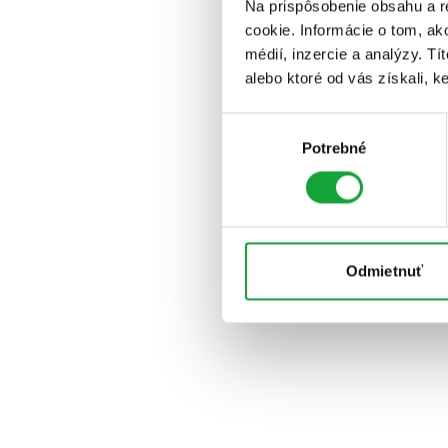
Na prispôsobenie obsahu a r
cookie. Informácie o tom, ak
médií, inzercie a analýzy. Tí
alebo ktoré od vás získali, ke
Výber
Potrebné
súhlasu
Odmietnuť