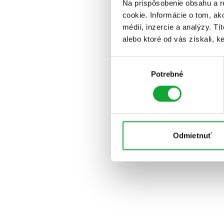
Na prispôsobenie obsahu a r
cookie. Informácie o tom, ak
médií, inzercie a analýzy. Tí
alebo ktoré od vás získali, ke
Výber
Potrebné
súhlasu
Odmietnuť