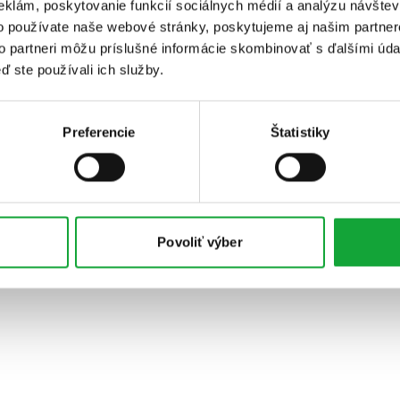
eklám, poskytovanie funkcií sociálnych médií a analýzu návšte
o používate naše webové stránky, poskytujeme aj našim partner
to partneri môžu príslušné informácie skombinovať s ďalšími údaj
ď ste používali ich služby.
Preferencie
Štatistiky
Povoliť výber