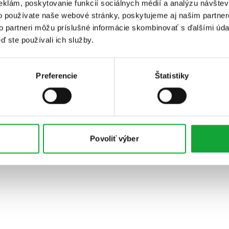
eklám, poskytovanie funkcií sociálnych médií a analýzu návšte
o používate naše webové stránky, poskytujeme aj našim partner
to partneri môžu príslušné informácie skombinovať s ďalšími údaj
ď ste používali ich služby.
Preferencie
Štatistiky
Povoliť výber