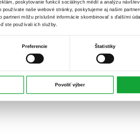
eklám, poskytovanie funkcií sociálnych médií a analýzu návšte
o používate naše webové stránky, poskytujeme aj našim partner
to partneri môžu príslušné informácie skombinovať s ďalšími údaj
ď ste používali ich služby.
Preferencie
Štatistiky
Povoliť výber