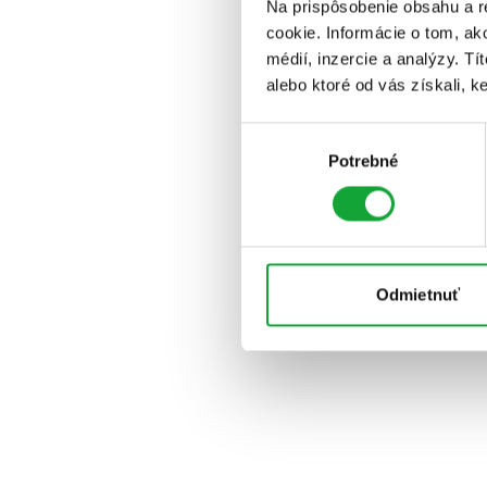
Na prispôsobenie obsahu a r
cookie. Informácie o tom, ak
médií, inzercie a analýzy. Tí
alebo ktoré od vás získali, ke
Výber
Potrebné
súhlasu
Odmietnuť