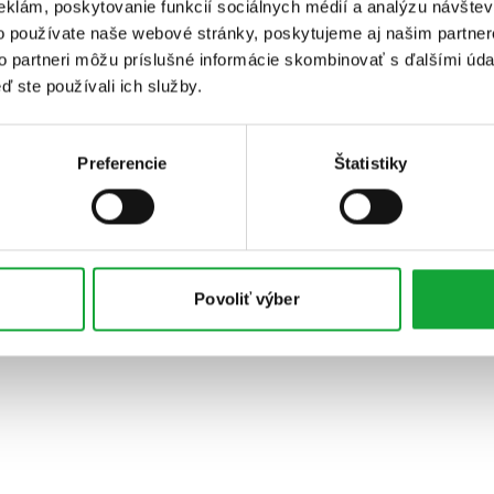
eklám, poskytovanie funkcií sociálnych médií a analýzu návšte
o používate naše webové stránky, poskytujeme aj našim partner
to partneri môžu príslušné informácie skombinovať s ďalšími údaj
ď ste používali ich služby.
Preferencie
Štatistiky
Povoliť výber