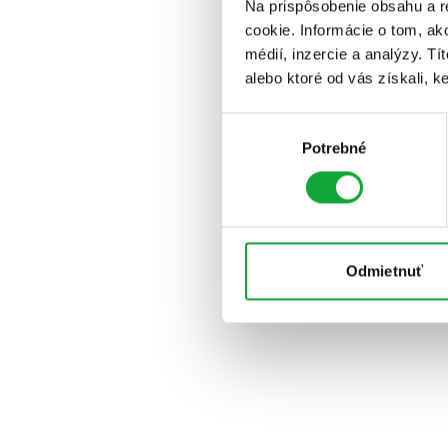
Na prispôsobenie obsahu a r
cookie. Informácie o tom, ak
médií, inzercie a analýzy. Tí
alebo ktoré od vás získali, ke
Výber
Potrebné
súhlasu
Odmietnuť