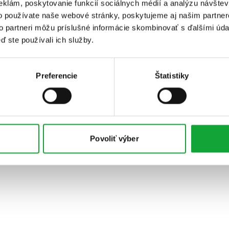
eklám, poskytovanie funkcií sociálnych médií a analýzu návšte
o používate naše webové stránky, poskytujeme aj našim partner
to partneri môžu príslušné informácie skombinovať s ďalšími údaj
ď ste používali ich služby.
Preferencie
Štatistiky
Povoliť výber