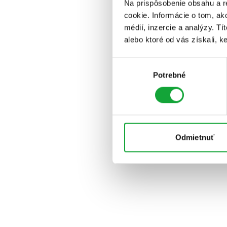
Na prispôsobenie obsahu a r
cookie. Informácie o tom, ak
médií, inzercie a analýzy. Tí
alebo ktoré od vás získali, ke
Výber
Potrebné
súhlasu
Odmietnuť