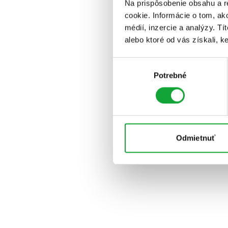
Na prispôsobenie obsahu a r
cookie. Informácie o tom, ak
médií, inzercie a analýzy. Tí
alebo ktoré od vás získali, ke
Výber
Potrebné
súhlasu
Odmietnuť