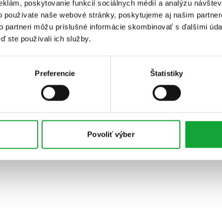
eklám, poskytovanie funkcií sociálnych médií a analýzu návšte
o používate naše webové stránky, poskytujeme aj našim partner
to partneri môžu príslušné informácie skombinovať s ďalšími údaj
ď ste používali ich služby.
Preferencie
Štatistiky
Povoliť výber