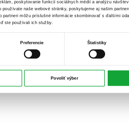
eklám, poskytovanie funkcií sociálnych médií a analýzu návšte
o používate naše webové stránky, poskytujeme aj našim partner
to partneri môžu príslušné informácie skombinovať s ďalšími údaj
ď ste používali ich služby.
Preferencie
Štatistiky
Povoliť výber