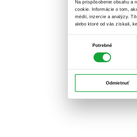
Na prispôsobenie obsahu a r
cookie. Informácie o tom, ak
médií, inzercie a analýzy. Tí
alebo ktoré od vás získali, ke
Výber
Potrebné
súhlasu
Odmietnuť