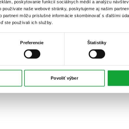
eklám, poskytovanie funkcií sociálnych médií a analýzu návšte
o používate naše webové stránky, poskytujeme aj našim partner
to partneri môžu príslušné informácie skombinovať s ďalšími údaj
ď ste používali ich služby.
Preferencie
Štatistiky
Povoliť výber