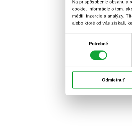
Na prispôsobenie obsahu a r
cookie. Informácie o tom, ak
médií, inzercie a analýzy. Tí
alebo ktoré od vás získali, ke
Výber
Potrebné
súhlasu
Odmietnuť