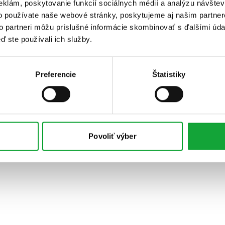
eklám, poskytovanie funkcií sociálnych médií a analýzu návšte
o používate naše webové stránky, poskytujeme aj našim partner
to partneri môžu príslušné informácie skombinovať s ďalšími údaj
ď ste používali ich služby.
Preferencie
Štatistiky
Povoliť výber