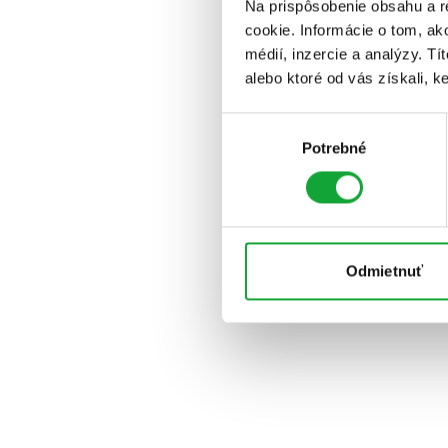
Na prispôsobenie obsahu a r
cookie. Informácie o tom, ak
médií, inzercie a analýzy. Tí
alebo ktoré od vás získali, ke
Výber
Potrebné
súhlasu
Odmietnuť