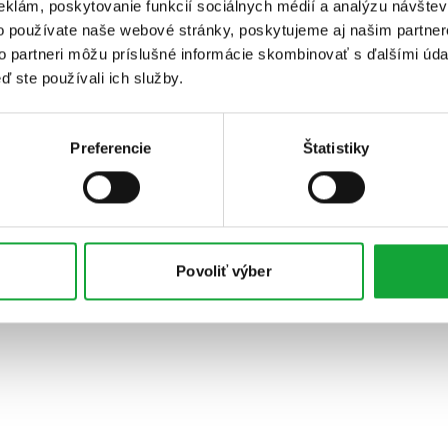
eklám, poskytovanie funkcií sociálnych médií a analýzu návšte
o používate naše webové stránky, poskytujeme aj našim partner
to partneri môžu príslušné informácie skombinovať s ďalšími údaj
ď ste používali ich služby.
Preferencie
Štatistiky
Povoliť výber