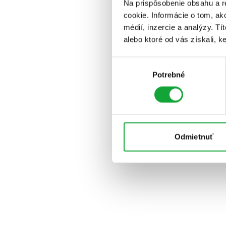
Na prispôsobenie obsahu a r
cookie. Informácie o tom, ak
médií, inzercie a analýzy. Tí
alebo ktoré od vás získali, ke
Výber
Potrebné
súhlasu
Odmietnuť