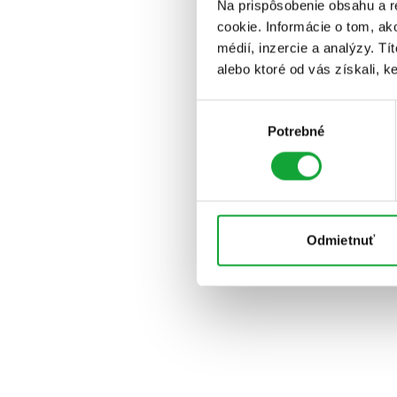
Na prispôsobenie obsahu a r
cookie. Informácie o tom, ak
médií, inzercie a analýzy. Tí
alebo ktoré od vás získali, ke
Výber
Potrebné
súhlasu
Odmietnuť