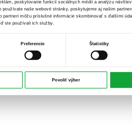
eklám, poskytovanie funkcií sociálnych médií a analýzu návšte
o používate naše webové stránky, poskytujeme aj našim partner
to partneri môžu príslušné informácie skombinovať s ďalšími údaj
ď ste používali ich služby.
Preferencie
Štatistiky
Povoliť výber