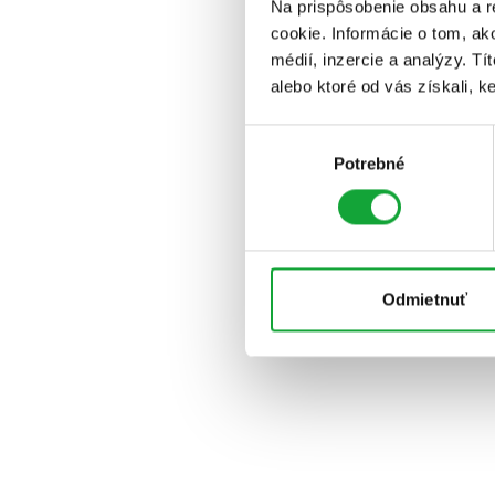
Na prispôsobenie obsahu a r
cookie. Informácie o tom, ak
médií, inzercie a analýzy. Tí
alebo ktoré od vás získali, ke
Výber
Potrebné
súhlasu
Odmietnuť