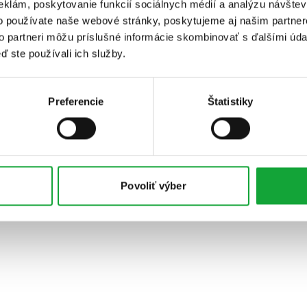
eklám, poskytovanie funkcií sociálnych médií a analýzu návšte
o používate naše webové stránky, poskytujeme aj našim partner
to partneri môžu príslušné informácie skombinovať s ďalšími údaj
ď ste používali ich služby.
Preferencie
Štatistiky
Povoliť výber