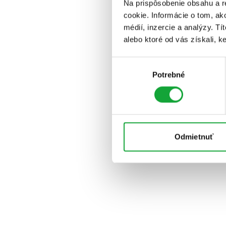
Na prispôsobenie obsahu a r
cookie. Informácie o tom, ak
médií, inzercie a analýzy. Tí
alebo ktoré od vás získali, ke
Výber
Potrebné
súhlasu
Odmietnuť