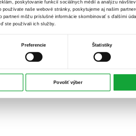
eklám, poskytovanie funkcií sociálnych médií a analýzu návšte
o používate naše webové stránky, poskytujeme aj našim partner
to partneri môžu príslušné informácie skombinovať s ďalšími údaj
ď ste používali ich služby.
Preferencie
Štatistiky
Povoliť výber