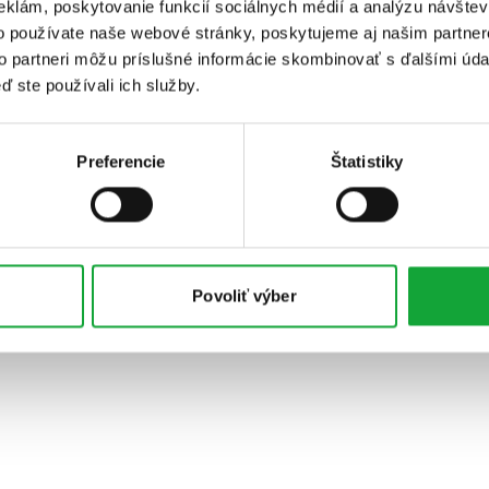
eklám, poskytovanie funkcií sociálnych médií a analýzu návšte
o používate naše webové stránky, poskytujeme aj našim partner
to partneri môžu príslušné informácie skombinovať s ďalšími údaj
ď ste používali ich služby.
Preferencie
Štatistiky
Povoliť výber