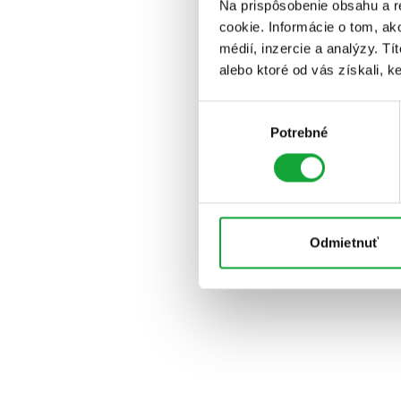
Na prispôsobenie obsahu a r
cookie. Informácie o tom, ak
médií, inzercie a analýzy. Tí
alebo ktoré od vás získali, ke
Výber
Potrebné
súhlasu
Odmietnuť