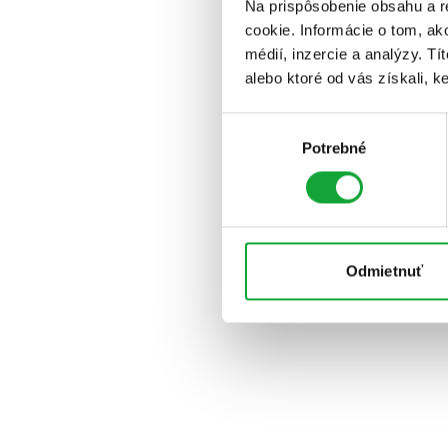
Na prispôsobenie obsahu a r
cookie. Informácie o tom, ak
médií, inzercie a analýzy. Tí
alebo ktoré od vás získali, ke
Výber
Potrebné
súhlasu
Odmietnuť