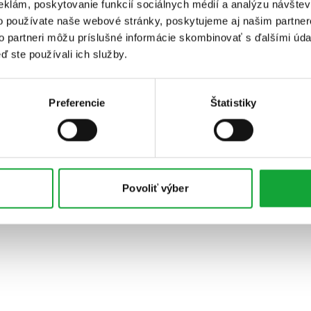
eklám, poskytovanie funkcií sociálnych médií a analýzu návšte
o používate naše webové stránky, poskytujeme aj našim partner
to partneri môžu príslušné informácie skombinovať s ďalšími údaj
ď ste používali ich služby.
Preferencie
Štatistiky
Povoliť výber