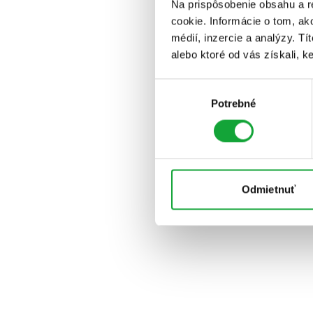
Na prispôsobenie obsahu a r
cookie. Informácie o tom, ak
médií, inzercie a analýzy. Tí
alebo ktoré od vás získali, ke
Výber
Potrebné
súhlasu
Odmietnuť