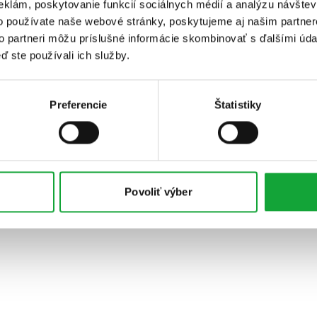
eklám, poskytovanie funkcií sociálnych médií a analýzu návšte
o používate naše webové stránky, poskytujeme aj našim partner
to partneri môžu príslušné informácie skombinovať s ďalšími údaj
ď ste používali ich služby.
Preferencie
Štatistiky
Povoliť výber