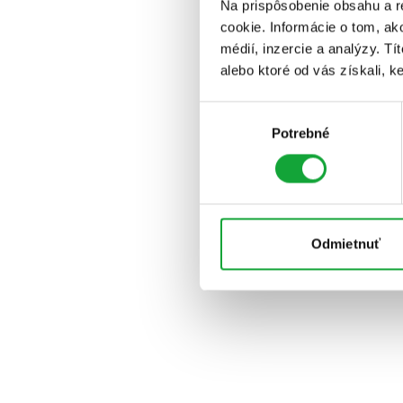
Na prispôsobenie obsahu a r
cookie. Informácie o tom, ak
médií, inzercie a analýzy. Tí
alebo ktoré od vás získali, ke
Výber
Potrebné
súhlasu
Odmietnuť