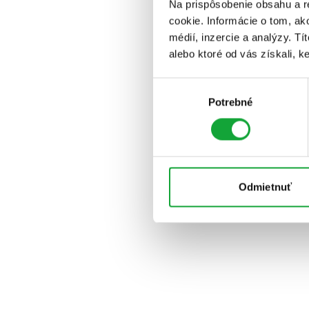
Na prispôsobenie obsahu a r
cookie. Informácie o tom, ak
médií, inzercie a analýzy. Tí
alebo ktoré od vás získali, ke
Výber
Potrebné
súhlasu
Odmietnuť