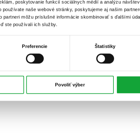
eklám, poskytovanie funkcií sociálnych médií a analýzu návšte
o používate naše webové stránky, poskytujeme aj našim partner
to partneri môžu príslušné informácie skombinovať s ďalšími údaj
ď ste používali ich služby.
Preferencie
Štatistiky
Povoliť výber