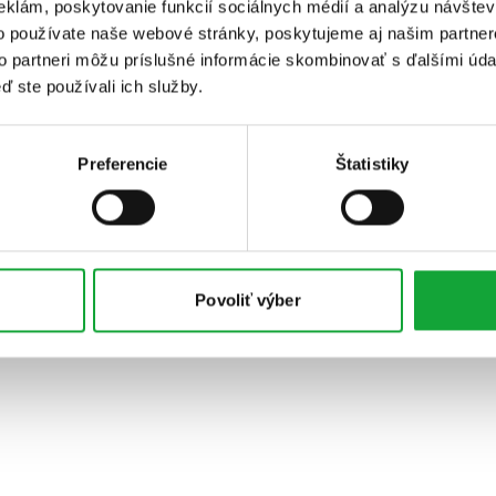
eklám, poskytovanie funkcií sociálnych médií a analýzu návšte
o používate naše webové stránky, poskytujeme aj našim partner
to partneri môžu príslušné informácie skombinovať s ďalšími údaj
ď ste používali ich služby.
Preferencie
Štatistiky
Povoliť výber