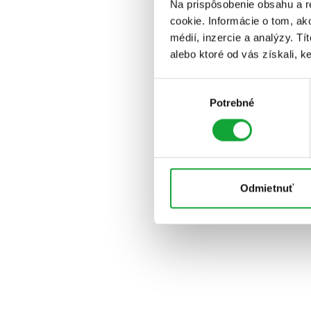
Na prispôsobenie obsahu a r
cookie. Informácie o tom, ak
médií, inzercie a analýzy. Tí
alebo ktoré od vás získali, ke
Výber
Potrebné
súhlasu
Odmietnuť