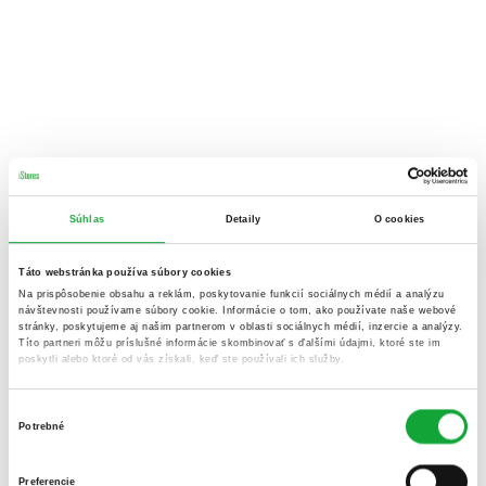
Súhlas
Detaily
O cookies
Táto webstránka používa súbory cookies
Na prispôsobenie obsahu a reklám, poskytovanie funkcií sociálnych médií a analýzu
návštevnosti používame súbory cookie. Informácie o tom, ako používate naše webové
stránky, poskytujeme aj našim partnerom v oblasti sociálnych médií, inzercie a analýzy.
Títo partneri môžu príslušné informácie skombinovať s ďalšími údajmi, ktoré ste im
poskytli alebo ktoré od vás získali, keď ste používali ich služby.
Výber
Potrebné
súhlasu
Preferencie