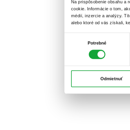
Na prispôsobenie obsahu a r
cookie. Informácie o tom, ak
médií, inzercie a analýzy. Tí
alebo ktoré od vás získali, ke
Výber
Potrebné
súhlasu
Odmietnuť