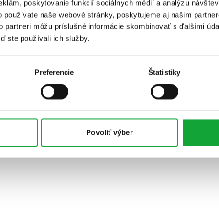
eklám, poskytovanie funkcií sociálnych médií a analýzu návšte
o používate naše webové stránky, poskytujeme aj našim partner
to partneri môžu príslušné informácie skombinovať s ďalšími údaj
ď ste používali ich služby.
Preferencie
Štatistiky
Povoliť výber