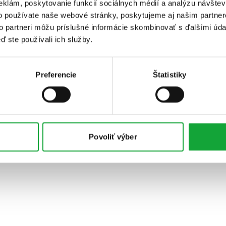
eklám, poskytovanie funkcií sociálnych médií a analýzu návšte
o používate naše webové stránky, poskytujeme aj našim partner
to partneri môžu príslušné informácie skombinovať s ďalšími údaj
ď ste používali ich služby.
Preferencie
Štatistiky
Povoliť výber