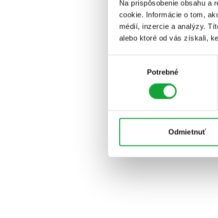
Na prispôsobenie obsahu a r
cookie. Informácie o tom, ak
médií, inzercie a analýzy. Tí
alebo ktoré od vás získali, ke
Výber
Potrebné
súhlasu
Odmietnuť