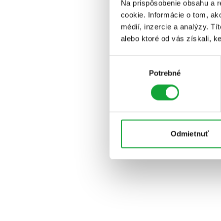
Na prispôsobenie obsahu a r
cookie. Informácie o tom, ak
médií, inzercie a analýzy. Tí
alebo ktoré od vás získali, ke
Výber
Potrebné
súhlasu
Odmietnuť