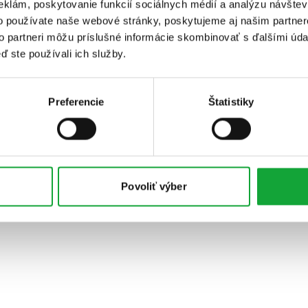
eklám, poskytovanie funkcií sociálnych médií a analýzu návšte
o používate naše webové stránky, poskytujeme aj našim partner
to partneri môžu príslušné informácie skombinovať s ďalšími údaj
ď ste používali ich služby.
Preferencie
Štatistiky
Povoliť výber