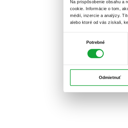
Na prispôsobenie obsahu a r
cookie. Informácie o tom, ak
médií, inzercie a analýzy. Tí
alebo ktoré od vás získali, ke
Výber
Potrebné
súhlasu
Odmietnuť