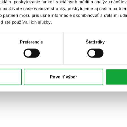
eklám, poskytovanie funkcií sociálnych médií a analýzu návšte
o používate naše webové stránky, poskytujeme aj našim partner
to partneri môžu príslušné informácie skombinovať s ďalšími údaj
ď ste používali ich služby.
Preferencie
Štatistiky
Povoliť výber