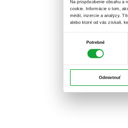
Na prispôsobenie obsahu a r
cookie. Informácie o tom, ak
médií, inzercie a analýzy. Tí
alebo ktoré od vás získali, ke
Výber
Potrebné
súhlasu
Odmietnuť