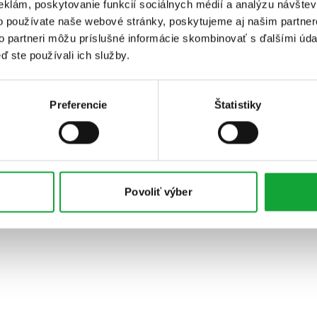
eklám, poskytovanie funkcií sociálnych médií a analýzu návšte
o používate naše webové stránky, poskytujeme aj našim partner
to partneri môžu príslušné informácie skombinovať s ďalšími údaj
ď ste používali ich služby.
Preferencie
Štatistiky
Povoliť výber