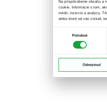
Na prispôsobenie obsahu a r
cookie. Informácie o tom, ak
médií, inzercie a analýzy. Tí
alebo ktoré od vás získali, ke
Výber
Potrebné
súhlasu
Odmietnuť