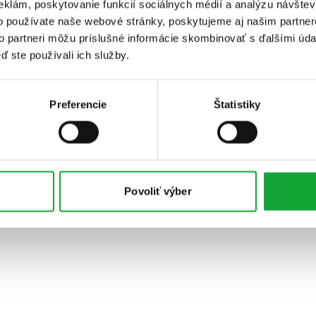
eklám, poskytovanie funkcií sociálnych médií a analýzu návšte
o používate naše webové stránky, poskytujeme aj našim partner
to partneri môžu príslušné informácie skombinovať s ďalšími údaj
ď ste používali ich služby.
Preferencie
Štatistiky
Povoliť výber